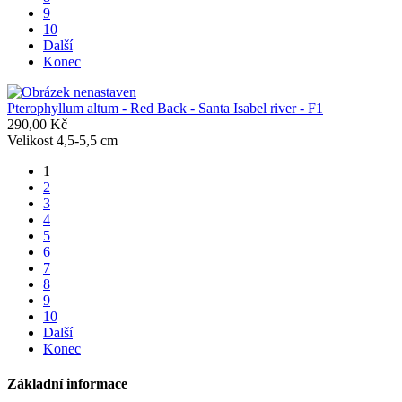
9
10
Další
Konec
Pterophyllum altum - Red Back - Santa Isabel river - F1
290,00 Kč
Velikost 4,5-5,5 cm
1
2
3
4
5
6
7
8
9
10
Další
Konec
Základní informace