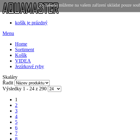
Ze zákona můžeme na vašem zařízení ukládat pouze soubor
košík je prázdný
Menu
Home
Sortiment
Košík
VIDEA
Jezírkové ryby
Skaláry
Řadit
Výsledky 1 - 24 z 290
1
2
3
4
5
6
7
8