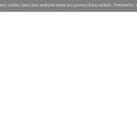
y cookie, které jsou nezbytně nutné pro provoz těchto stránek. Preferenční, 