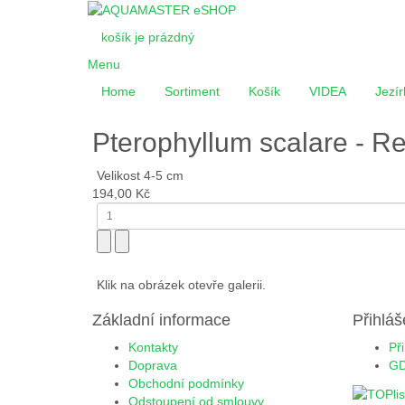
košík je prázdný
Menu
Home
Sortiment
Košík
VIDEA
Jezír
Pterophyllum scalare - Re
Velikost 4-5 cm
194,00 Kč
Klik na obrázek otevře galerii.
Základní informace
Přihláš
Kontakty
Př
Doprava
G
Obchodní podmínky
Odstoupení od smlouvy