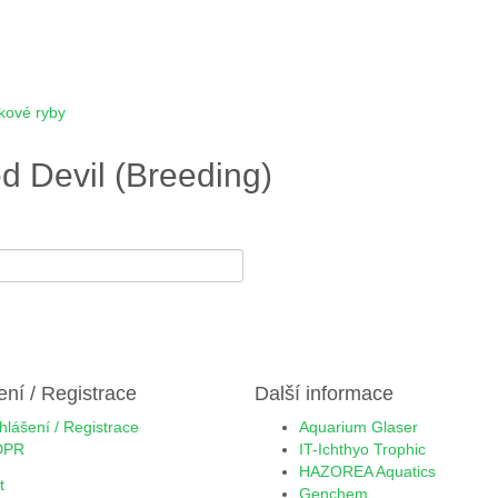
kové ryby
d Devil (Breeding)
ení / Registrace
Další informace
ihlášení / Registrace
Aquarium Glaser
DPR
IT-Ichthyo Trophic
HAZOREA Aquatics
Genchem