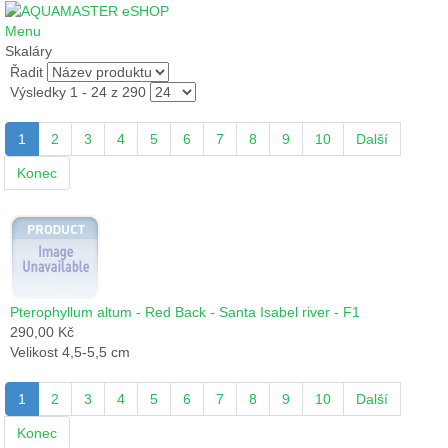
Menu
Skaláry
Řadit
Výsledky 1 - 24 z 290
1
2
3
4
5
6
7
8
9
10
Další
Konec
Pterophyllum altum - Red Back - Santa Isabel river - F1
290,00 Kč
Velikost 4,5-5,5 cm
1
2
3
4
5
6
7
8
9
10
Další
Konec